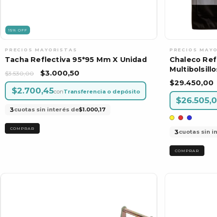
15
%
OFF
Tacha Reflectiva 95*95 Mm X Unidad
Chaleco Ref
Multibolsillo
$3.000,50
$3.530,00
$29.450,00
$2.700,45
con
Transferencia o depósito
$26.505,
3
cuotas sin interés de
$1.000,17
3
cuotas sin i
COMPRAR