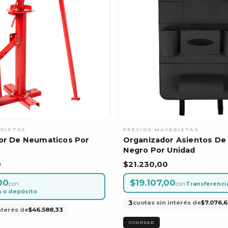
r De Neumaticos Por
Organizador Asientos De
Negro Por Unidad
0
$21.230,00
00
$19.107,00
con
con
Transferenci
a o depósito
3
cuotas sin interés de
$7.076,6
nterés de
$46.588,33