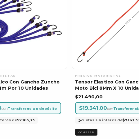
tico Con Gancho Zuncho
Tensor Elastico Con Gan
Mm Por 10 Unidades
Moto Bici 8Mm X 10 Unid
$21.490,00
0
$19.341,00
con
Transferencia o depósito
con
Transferenci
3
nterés de
$7.163,33
cuotas sin interés de
$7.163,3