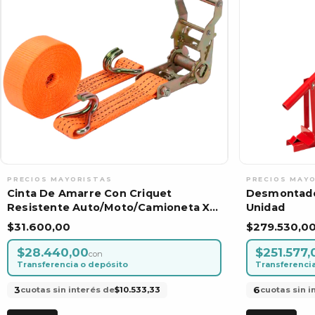
Cinta De Amarre Con Criquet
Desmontado
Resistente Auto/Moto/Camioneta X
Unidad
Unidad
$31.600,00
$279.530,0
$28.440,00
$251.577,
con
Transferencia o depósito
Transferenci
3
6
cuotas sin interés de
$10.533,33
cuotas sin i