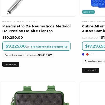
30
%
OFF
Manómetro De Neumáticos Medidor
Cubre Alfom
De Presión De Aire Llantas
Autos Camio
$10.250,00
$1
$27.450,00
$9.225,00
$17.293,5
con
Transferencia o depósito
+1
3
cuotas sin interés de
$3.416,67
3
cuotas sin i
COMPRAR