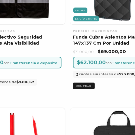
3
%
OFF
ENVÍO GRATIS
lectivo Seguridad
Funda Cubre Asientos Ma
s Alta Visibilidad
147x137 Cm Por Unidad
$69.000,00
$71.000,00
00
$62.100,00
con
Transferencia o depósito
con
Transferenc
3
cuotas sin interés de
$23.000
nterés de
$9.816,67