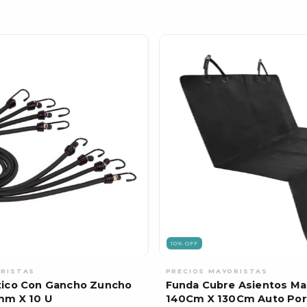
10
%
OFF
tico Con Gancho Zuncho
Funda Cubre Asientos Ma
mm X 10 U
140Cm X 130Cm Auto Por