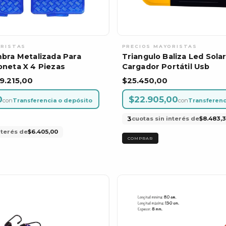
bra Metalizada Para
Triangulo Baliza Led Sola
neta X 4 Piezas
Cargador Portátil Usb
9.215,00
$25.450,00
0
$22.905,00
con
Transferencia o depósito
con
Transferenc
3
cuotas sin interés de
$8.483,
nterés de
$6.405,00