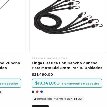
cho Zuncho
Linga Elastica Con Gancho Zuncho
ades
Para Moto Bici 8mm Por 10 Unidades
$21.490,00
$19.341,00
a o depósito
con
Transferencia o depósito
3
3
cuotas sin interés de
$7.163,33