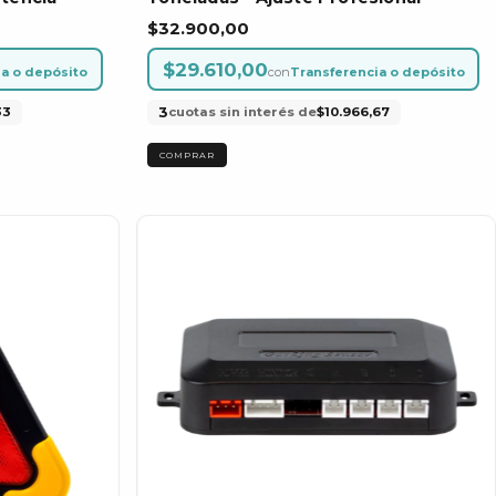
$32.900,00
$29.610,00
a o depósito
con
Transferencia o depósito
3
33
cuotas sin interés de
$10.966,67