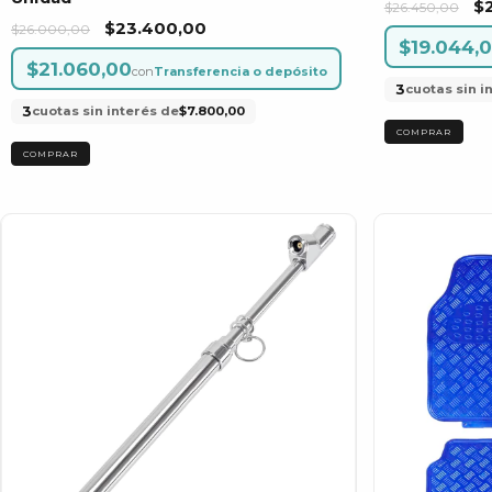
$2
$26.450,00
$23.400,00
$26.000,00
$19.044,
$21.060,00
con
Transferencia o depósito
3
cuotas sin i
3
cuotas sin interés de
$7.800,00