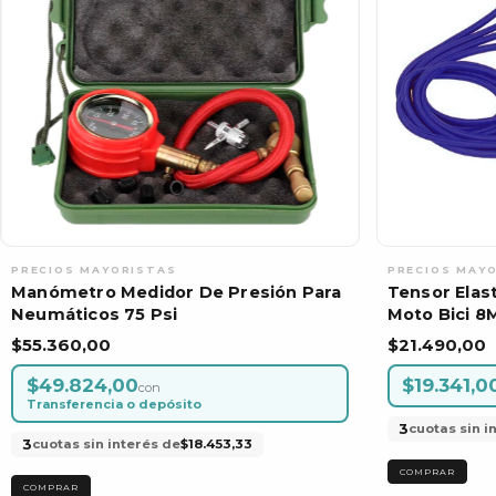
Manómetro Medidor De Presión Para
Tensor Elas
Neumáticos 75 Psi
Moto Bici 8
$55.360,00
$21.490,00
$49.824,00
$19.341,0
con
Transferencia o depósito
3
cuotas sin i
3
cuotas sin interés de
$18.453,33