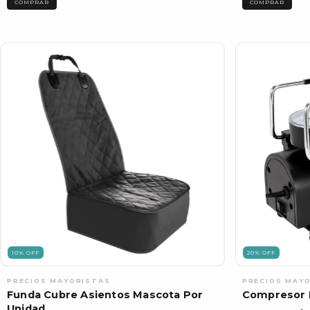
10
%
OFF
20
%
OFF
Funda Cubre Asientos Mascota Por
Compresor D
Unidad