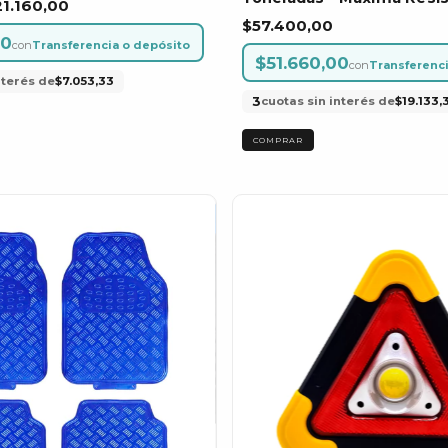
1.160,00
$57.400,00
00
con
Transferencia o depósito
$51.660,00
con
Transferenci
nterés de
$7.053,33
3
cuotas sin interés de
$19.133,