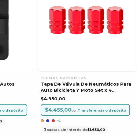
 Autos
Tapa De Válvula De Neumáticos Para
Auto Bicicleta Y Moto Set x 4
Unidades
$4.950,00
$4.455,00
a o depósito
con
Transferencia o depósito
+2
7
3
cuotas sin interés de
$1.650,00