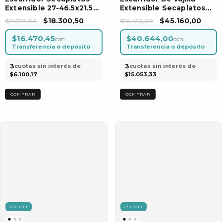
Extensible 27-46.5x21.5x8
Extensible Secaplatos
Cm Por Unidad
Por Unidad
$18.300,50
$45.160,00
$21.530,00
$56.450,00
$16.470,45
$40.644,00
con
con
Transferencia o depósito
Transferencia o depósito
3
3
cuotas sin interés de
cuotas sin interés de
$6.100,17
$15.053,33
20
%
OFF
27
%
OFF