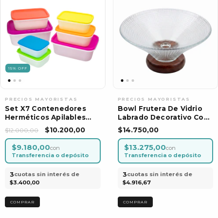
15
%
OFF
Set X7 Contenedores
Bowl Frutera De Vidrio
Herméticos Apilables
Labrado Decorativo Con
Alimentos Cocina
Base De Madera
$10.200,00
$14.750,00
$12.000,00
Arcoiris
$9.180,00
$13.275,00
con
con
Transferencia o depósito
Transferencia o depósito
3
3
cuotas sin interés de
cuotas sin interés de
$3.400,00
$4.916,67