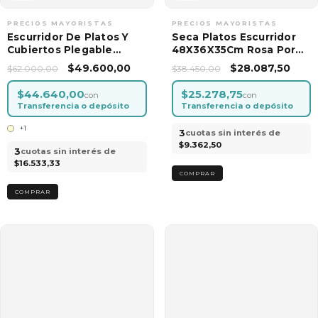
Escurridor De Platos Y
Seca Platos Escurridor
Cubiertos Plegable
48X36X35Cm Rosa Por
Secaplatos
Unidad
$49.600,00
$28.087,50
$62.000,00
$38.450,00
$44.640,00
$25.278,75
con
con
Transferencia o depósito
Transferencia o depósito
+1
3
cuotas sin interés de
$9.362,50
3
cuotas sin interés de
$16.533,33
COMPRAR