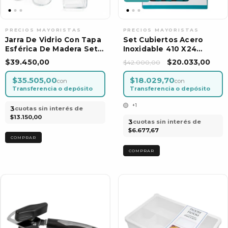
Jarra De Vidrio Con Tapa
Set Cubiertos Acero
Esférica De Madera Set
Inoxidable 410 X24
X 6 Vasos
Piezas
$39.450,00
$20.033,00
$42.000,00
$35.505,00
$18.029,70
con
con
Transferencia o depósito
Transferencia o depósito
+1
3
cuotas sin interés de
$13.150,00
3
cuotas sin interés de
$6.677,67
COMPRAR