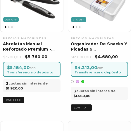
20
%
OFF
61
%
OFF
Abrelatas Manual
Organizador De Snacks Y
Reforzado Premium -
Picadas 6
Acero Inoxidable
Compartimentos Con
$5.760,00
$4.680,00
$7.200,00
$12.000,00
Tapa
$5.184,00
$4.212,00
con
con
Transferencia o depósito
Transferencia o depósito
3
cuotas sin interés de
$1.920,00
3
cuotas sin interés de
$1.560,00
COMPRAR