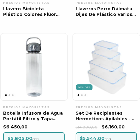
Llavero Bicicleta
Llaveros Perro Dálmata
Plástico Colores Flúor
Dijes De Plástico Varios
Surtidos | Pack por
Colores | Pack por
Docena
docena
56
%
OFF
Botella Infusora de Agua
Set De Recipientes
Portátil Filtro y Tapa
Herméticos Apilables - 4
Protectora:
Piezas
$6.450,00
$6.160,00
$14.000,00
$5.805,00
$5.544,00
con
con