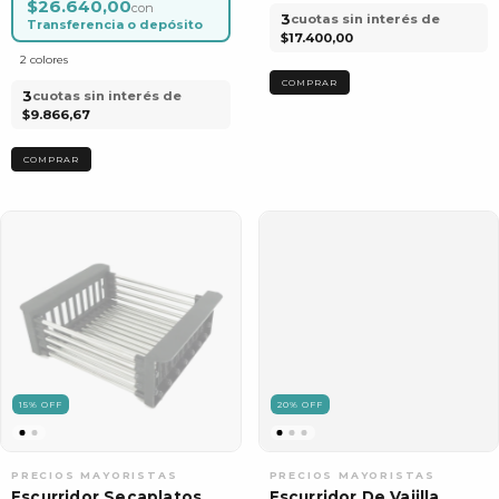
$26.640,00
con
3
cuotas sin interés de
Transferencia o depósito
$17.400,00
2 colores
3
cuotas sin interés de
$9.866,67
COMPRAR
15
%
OFF
20
%
OFF
Escurridor Secaplatos
Escurridor De Vajilla