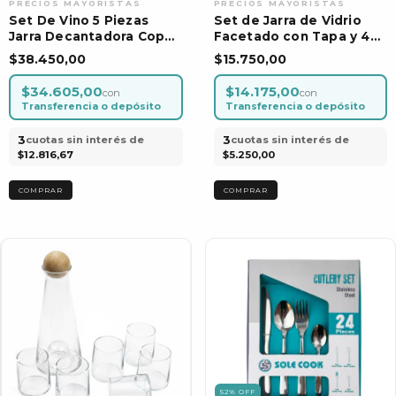
Set De Vino 5 Piezas
Set de Jarra de Vidrio
Jarra Decantadora Copas
Facetado con Tapa y 4
Diseño Estriado
Vasos - 5 Piezas
$38.450,00
$15.750,00
$34.605,00
$14.175,00
con
con
Transferencia o depósito
Transferencia o depósito
3
3
cuotas sin interés de
cuotas sin interés de
$12.816,67
$5.250,00
52
%
OFF