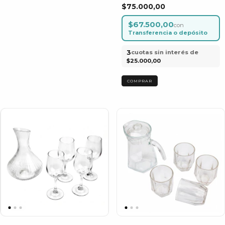
Pares
Multiuso | Bag X 1000 Pcs
$75.000,00
$67.500,00
con
Transferencia o depósito
3
cuotas sin interés de
$25.000,00