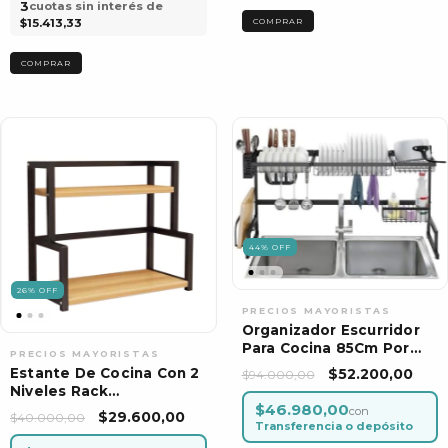
3
cuotas sin interés de
$15.413,33
44
%
OFF
26
%
OFF
Organizador Escurridor
Para Cocina 85Cm Por
Unidad
$52.200,00
Estante De Cocina Con 2
$94.000,00
Niveles Rack
$46.980,00
Organizador Inoxidable
con
$29.600,00
$40.000,00
Transferencia o depósito