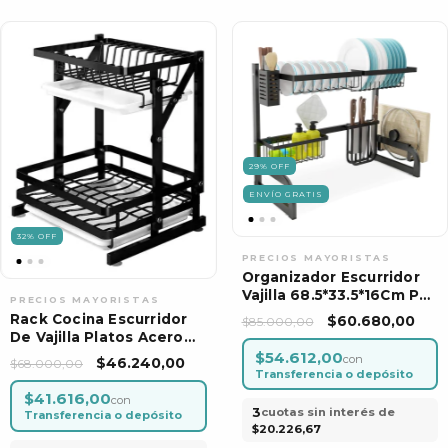
29
%
OFF
ENVÍO GRATIS
32
%
OFF
Organizador Escurridor
Vajilla 68.5*33.5*16Cm Por
Unidad
Rack Cocina Escurridor
$60.680,00
$85.000,00
De Vajilla Platos Acero
Inoxidable Por Unidad
$54.612,00
con
$46.240,00
$68.000,00
Transferencia o depósito
$41.616,00
con
3
cuotas sin interés de
Transferencia o depósito
$20.226,67