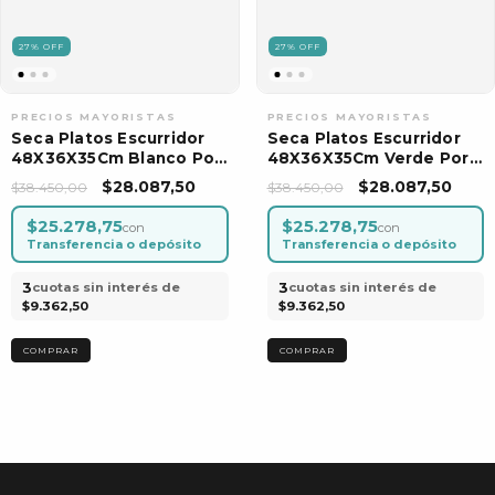
27
%
OFF
27
%
OFF
Seca Platos Escurridor
Seca Platos Escurridor
48X36X35Cm Blanco Por
48X36X35Cm Verde Por
Unidad
Unidad
$28.087,50
$28.087,50
$38.450,00
$38.450,00
$25.278,75
$25.278,75
con
con
Transferencia o depósito
Transferencia o depósito
3
3
cuotas sin interés de
cuotas sin interés de
$9.362,50
$9.362,50