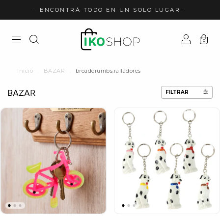
· ENCONTRÁ TODO EN UN SOLO LUGAR ·
0
Inicio
.
BAZAR
.
breadcrumbs.ralladores
BAZAR
FILTRAR