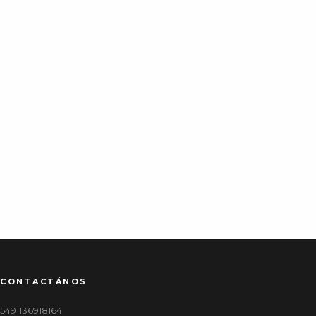
CONTACTÁNOS
5491136918164