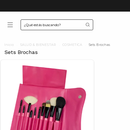
Inicio
.
SALUD & BIENESTAR
.
COSMETICA
.
Sets Brochas
Sets Brochas