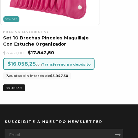
35
%
OFF
Set 10 Brochas Pinceles Maquillaje
Con Estuche Organizador
$17.842,50
$27.450,00
$16.058,25
con
Transferencia o depósito
3
cuotas sin interés de
$5.947,50
SUSCRIBITE A NUESTRO NEWSLETTER