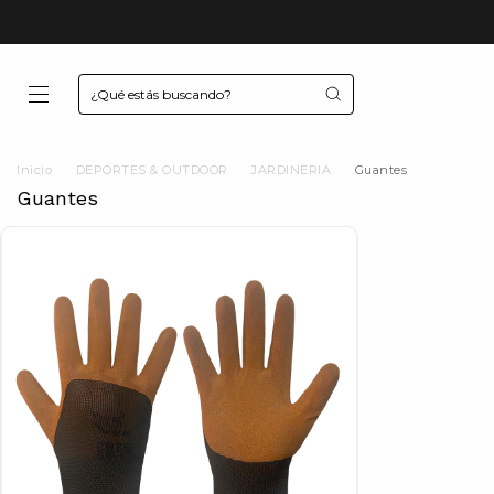
Inicio
.
DEPORTES & OUTDOOR
.
JARDINERIA
.
Guantes
Guantes