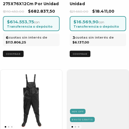
275X76X12Cm Por Unidad
Unidad
$682.837,50
$18.411,00
$910.450,00
$21.660,00
$614.553,75
$16.569,90
con
con
Transferencia o depósito
Transferencia o depósito
6
3
cuotas sin interés de
cuotas sin interés de
$113.806,25
$6.137,00
46
%
OFF
ENVÍO GRATIS