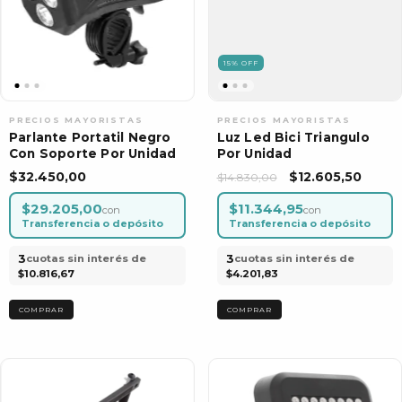
15
%
OFF
Parlante Portatil Negro
Luz Led Bici Triangulo
Con Soporte Por Unidad
Por Unidad
$32.450,00
$12.605,50
$14.830,00
$29.205,00
$11.344,95
con
con
Transferencia o depósito
Transferencia o depósito
3
3
cuotas sin interés de
cuotas sin interés de
$10.816,67
$4.201,83