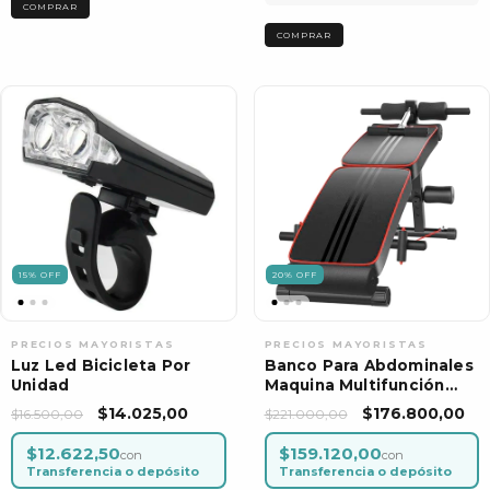
COMPRAR
15
%
OFF
20
%
OFF
Luz Led Bicicleta Por
Banco Para Abdominales
Unidad
Maquina Multifunción
Tabla Portatil Ejercicio
$14.025,00
$176.800,00
$16.500,00
$221.000,00
$12.622,50
$159.120,00
con
con
Transferencia o depósito
Transferencia o depósito