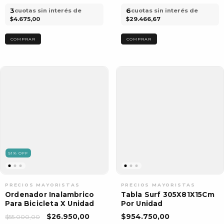
3
6
cuotas sin interés de
cuotas sin interés de
$4.675,00
$29.466,67
51
%
OFF
Ordenador Inalambrico
Tabla Surf 305X81X15Cm
Para Bicicleta X Unidad
Por Unidad
$26.950,00
$954.750,00
$55.000,00