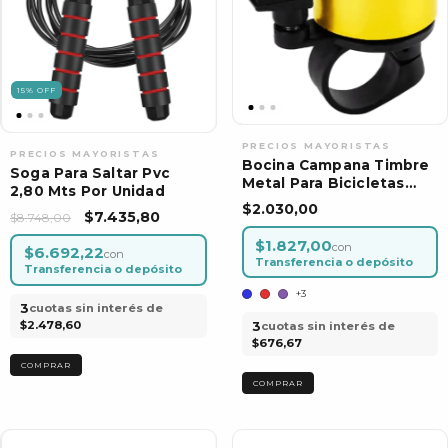
15
%
OFF
Bocina Campana Timbre
Soga Para Saltar Pvc
Metal Para Bicicletas
2,80 Mts Por Unidad
Ciclismo X Unidad
$2.030,00
$7.435,80
$8.748,00
$1.827,00
con
$6.692,22
con
Transferencia o depósito
Transferencia o depósito
+3
3
cuotas sin interés de
$2.478,60
3
cuotas sin interés de
$676,67
COMPRAR