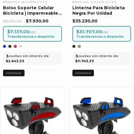
Bolso Soporte Celular
Linterna Para Bicicleta
Bicicleta | Impermeable |
Negra Por Unidad
Pantalla Táctil
$7.930,00
$35.230,00
$15.250,00
$7.137,00
$31.707,00
con
con
Transferencia o depósito
Transferencia o depósito
+1
3
3
cuotas sin interés de
cuotas sin interés de
$2.643,33
$11.743,33
COMPRAR
COMPRAR