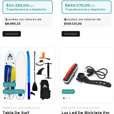
$24.255,00
$859.275,00
con
con
Transferencia o depósito
Transferencia o depósito
3
6
cuotas sin interés de
cuotas sin interés de
$8.983,33
$159.125,00
25
%
OFF
ENVÍO GRATIS
15
%
OFF
Tabla De Surf
Luz Led De Bicicleta Por