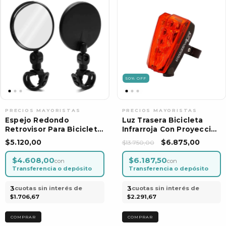
50
%
OFF
Espejo Redondo
Luz Trasera Bicicleta
Retrovisor Para Bicicleta
Infrarroja Con Proyección
Giratorio 360 Por Unidad
- Por Unidad
$5.120,00
$6.875,00
$13.750,00
$4.608,00
$6.187,50
con
con
Transferencia o depósito
Transferencia o depósito
3
3
cuotas sin interés de
cuotas sin interés de
$1.706,67
$2.291,67