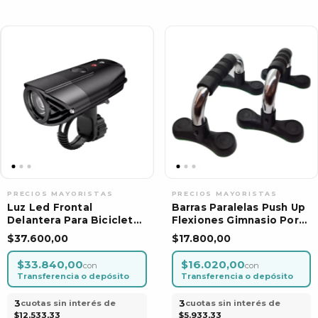
Luz Led Frontal
Barras Paralelas Push Up
Delantera Para Bicicleta
Flexiones Gimnasio Por
Por Unidad
Unidad
$37.600,00
$17.800,00
$33.840,00
$16.020,00
con
con
Transferencia o depósito
Transferencia o depósito
3
3
cuotas sin interés de
cuotas sin interés de
$12.533,33
$5.933,33