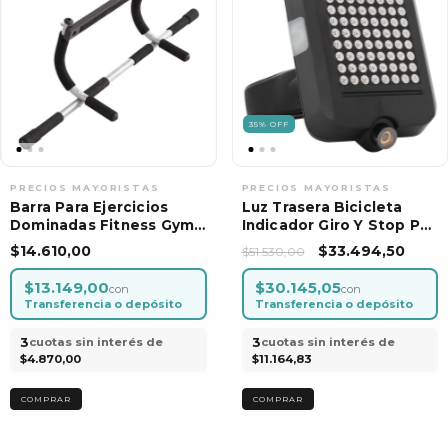
35
%
OFF
Barra Para Ejercicios
Luz Trasera Bicicleta
Dominadas Fitness Gym
Indicador Giro Y Stop Por
Marco Puerta Por Unidad
Unidad
$14.610,00
$33.494,50
$51.530,00
$13.149,00
$30.145,05
con
con
Transferencia o depósito
Transferencia o depósito
3
3
cuotas sin interés de
cuotas sin interés de
$4.870,00
$11.164,83