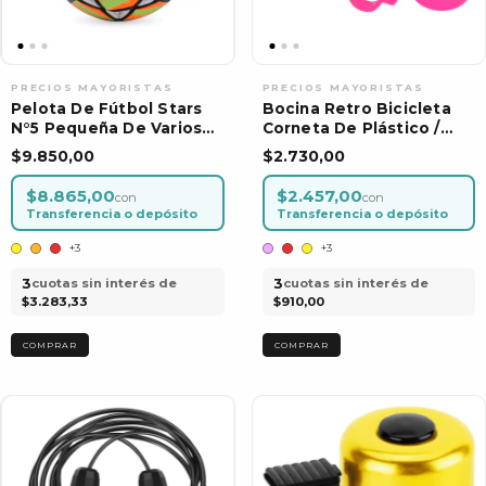
Pelota De Fútbol Stars
Bocina Retro Bicicleta
N°5 Pequeña De Varios
Corneta De Plástico /
Colores
Varios Colores
$9.850,00
$2.730,00
$8.865,00
$2.457,00
con
con
Transferencia o depósito
Transferencia o depósito
+3
+3
3
3
cuotas sin interés de
cuotas sin interés de
$3.283,33
$910,00
COMPRAR
COMPRAR