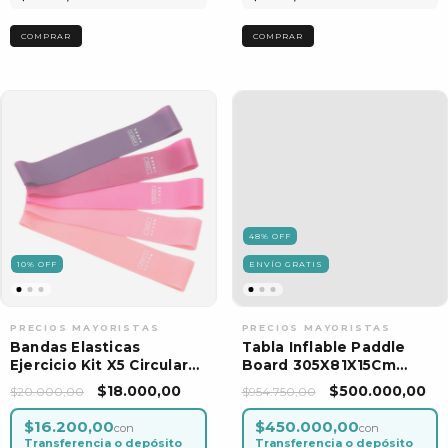
48
%
OFF
10
%
OFF
ENVÍO GRATIS
Bandas Elasticas
Tabla Inflable Paddle
Ejercicio Kit X5 Circular
Board 305X81X15Cm
Entrenamiento
150Kg Por Unidad
$18.000,00
$500.000,00
$20.000,00
$954.750,00
$16.200,00
$450.000,00
con
con
Transferencia o depósito
Transferencia o depósito