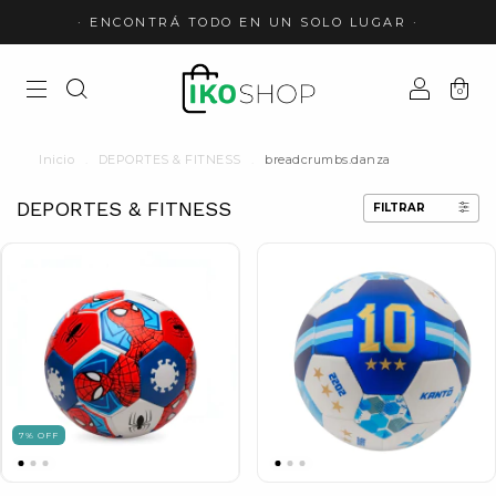
· ENCONTRÁ TODO EN UN SOLO LUGAR ·
0
Inicio
.
DEPORTES & FITNESS
.
breadcrumbs.danza
DEPORTES & FITNESS
FILTRAR
7
%
OFF