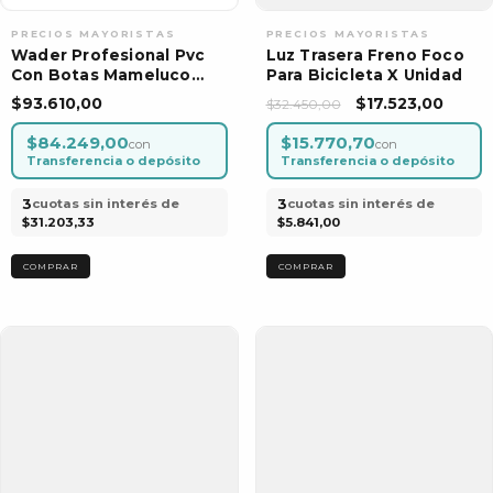
Wader Profesional Pvc
Luz Trasera Freno Foco
Con Botas Mameluco
Para Bicicleta X Unidad
Para Pesca
$93.610,00
$17.523,00
$32.450,00
$84.249,00
$15.770,70
con
con
Transferencia o depósito
Transferencia o depósito
3
3
cuotas sin interés de
cuotas sin interés de
$31.203,33
$5.841,00
COMPRAR