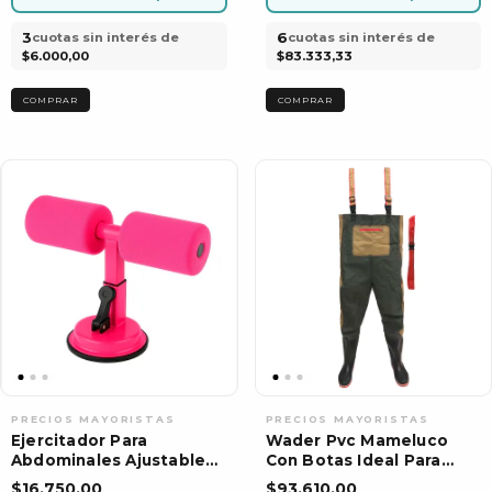
3
6
cuotas sin interés de
cuotas sin interés de
$6.000,00
$83.333,33
Ejercitador Para
Wader Pvc Mameluco
Abdominales Ajustable
Con Botas Ideal Para
De Piso Con Ventosa
Pesca Vadeo
$16.750,00
$93.610,00