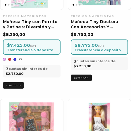
Muñeca Tiny con Perrito
Muñeca Tiny Doctora
y Patines: Diversión y
Con Accesorios Y
Aventura en Miniatura
Uniforme Juguete
$8.250,00
$9.750,00
$7.425,00
$8.775,00
con
con
Transferencia o depósito
Transferencia o depósito
+3
3
cuotas sin interés de
$3.250,00
3
cuotas sin interés de
$2.750,00
COMPRAR
COMPRAR