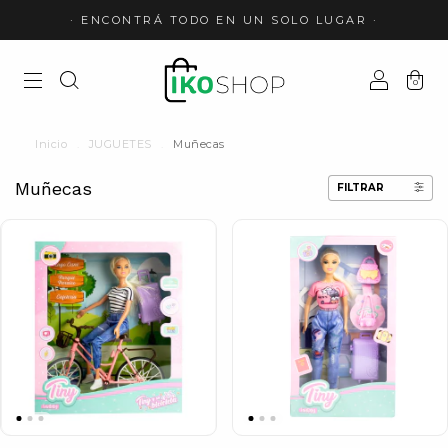
· ENCONTRÁ TODO EN UN SOLO LUGAR ·
0
Inicio
.
JUGUETES
.
Muñecas
Muñecas
FILTRAR