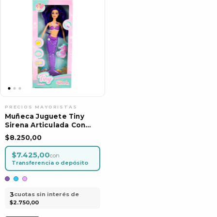
Muñeca Juguete Tiny
Sirena Articulada Con
Luces De Colores
$8.250,00
$7.425,00
con
Transferencia o depósito
3
cuotas sin interés de
$2.750,00