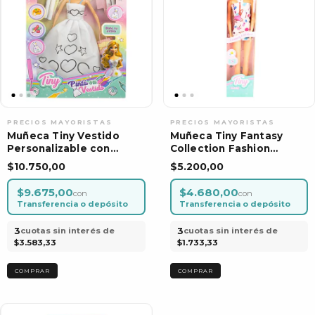
Muñeca Tiny Vestido
Muñeca Tiny Fantasy
Personalizable con
Collection Fashion
Fibras Para Pintarlo
Individual Juguete
$10.750,00
$5.200,00
$9.675,00
$4.680,00
con
con
Transferencia o depósito
Transferencia o depósito
3
3
cuotas sin interés de
cuotas sin interés de
$3.583,33
$1.733,33
COMPRAR
COMPRAR