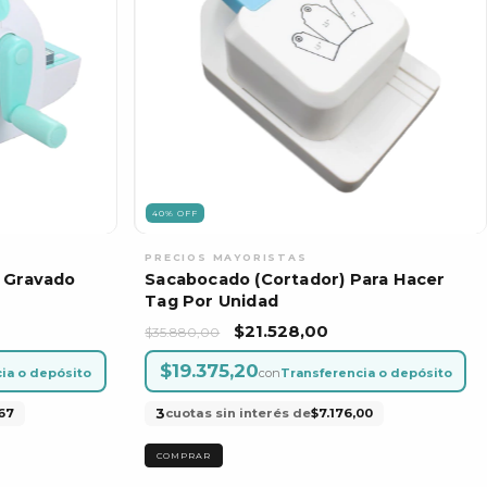
40
%
OFF
 Gravado
Sacabocado (Cortador) Para Hacer
Tag Por Unidad
$21.528,00
$35.880,00
$19.375,20
ia o depósito
con
Transferencia o depósito
3
67
cuotas sin interés de
$7.176,00