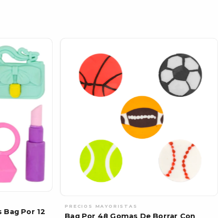
 Bag Por 12
Bag Por 48 Gomas De Borrar Con