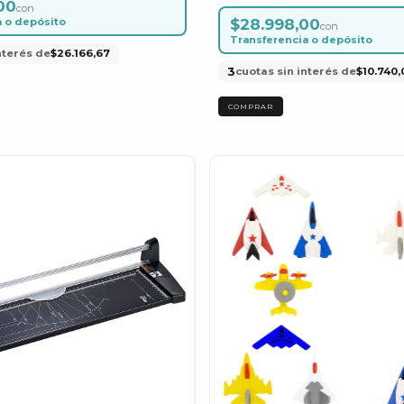
00
con
a o depósito
$28.998,00
con
Transferencia o depósito
nterés de
$26.166,67
3
cuotas sin interés de
$10.740,