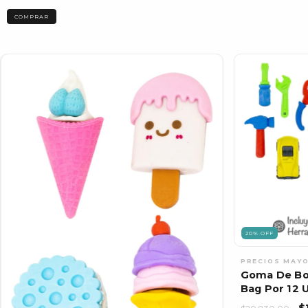
20
%
OFF
Goma De Bo
Bag Por 12 
$