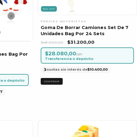
35
%
OFF
Goma De Borrar Camiones Set De 7
Unidades Bag Por 24 Sets
$31.200,00
$48.000,00
$28.080,00
nes Bag Por
con
Transferencia o depósito
3
cuotas sin interés de
$10.400,00
ia o depósito
67