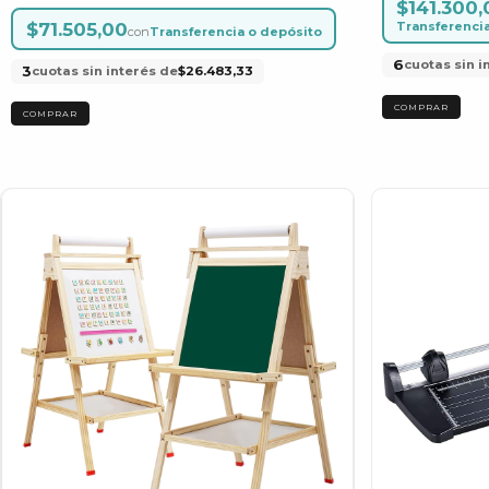
$141.300,
$71.505,00
Transferenci
con
Transferencia o depósito
6
cuotas sin i
3
cuotas sin interés de
$26.483,33