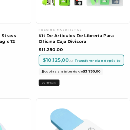
 Strass
Kit De Artículos De Librería Para
ag x 12
Oficina Caja Divisora
$11.250,00
$10.125,00
con
Transferencia o depósito
3
cuotas sin interés de
$3.750,00