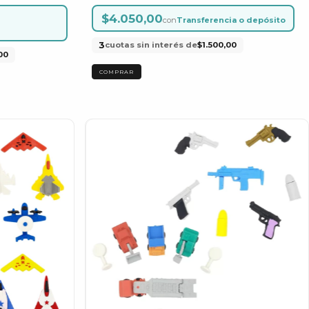
$4.050,00
con
Transferencia o depósito
3
cuotas sin interés de
$1.500,00
00