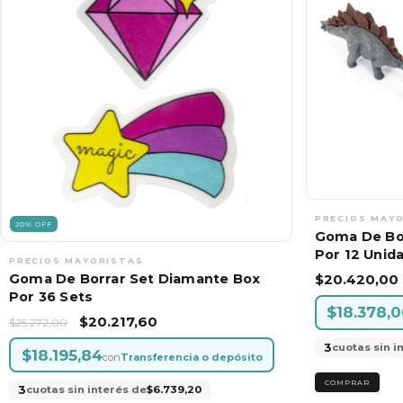
20
%
OFF
Goma De Bor
Por 12 Unid
$20.420,00
Goma De Borrar Set Diamante Box
Por 36 Sets
$18.378,
$20.217,60
$25.272,00
3
cuotas sin i
$18.195,84
con
Transferencia o depósito
3
cuotas sin interés de
$6.739,20