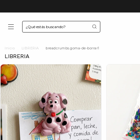
Inicio
.
LIBRERIA
.
breadcrumbs.goma-de-borrar1
LIBRERIA