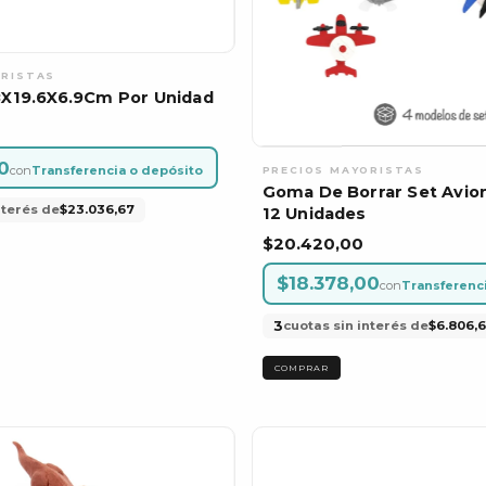
58X19.6X6.9Cm Por Unidad
0
con
Transferencia o depósito
Goma De Borrar Set Avio
nterés de
$23.036,67
12 Unidades
$20.420,00
$18.378,00
con
Transferenc
3
cuotas sin interés de
$6.806,