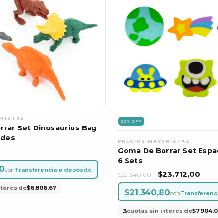
20
%
OFF
rar Set Dinosaurios Bag
ades
Goma De Borrar Set Espa
6 Sets
00
con
Transferencia o depósito
$23.712,00
$29.640,00
nterés de
$6.806,67
$21.340,80
con
Transferenc
3
cuotas sin interés de
$7.904,0