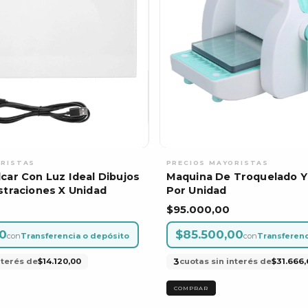
car Con Luz Ideal Dibujos
Maquina De Troquelado Y
straciones X Unidad
Por Unidad
$95.000,00
00
$85.500,00
con
Transferencia o depósito
con
Transferenc
3
nterés de
$14.120,00
cuotas sin interés de
$31.666,