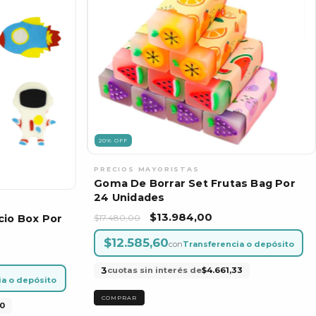
20
%
OFF
Goma De Borrar Set Frutas Bag Por
24 Unidades
$13.984,00
$17.480,00
cio Box Por
$12.585,60
con
Transferencia o depósito
3
cuotas sin interés de
$4.661,33
ia o depósito
0