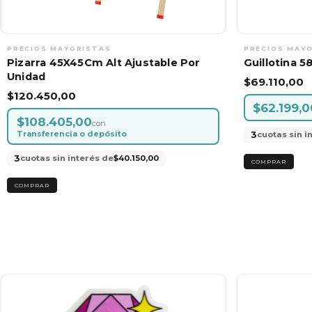
Pizarra 45X45Cm Alt Ajustable Por
Guillotina 
Unidad
$69.110,00
$120.450,00
$62.199,0
$108.405,00
con
Transferencia o depósito
3
cuotas sin i
3
cuotas sin interés de
$40.150,00