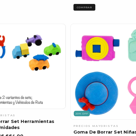
20
%
OFF
rrar Set Herramientas
Unidades
Goma De Borrar Set Niñas
16.664,00