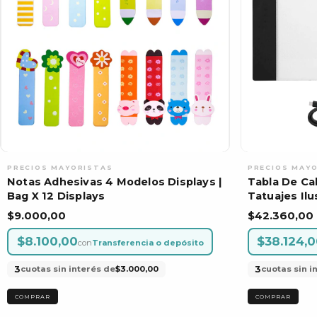
Notas Adhesivas 4 Modelos Displays |
Tabla De Cal
Bag X 12 Displays
Tatuajes Ilu
$9.000,00
$42.360,00
$8.100,00
$38.124,
con
Transferencia o depósito
3
3
cuotas sin interés de
$3.000,00
cuotas sin i
COMPRAR