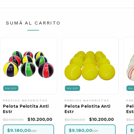
SUMÁ AL CARRITO
15
%
OFF
15
%
OFF
15
Pelota Pelotita Anti
Pelota Pelotita Anti
Pel
Estr
Estr
Est
$10.200,00
$10.200,00
$12.000,00
$12.000,00
$12
$9.180,00
$9.180,00
$
con
con