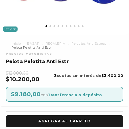
15
%
OFF
Inicio
.
BAZAR
.
REGALERIA
.
Pelotitas Anti Estress
.
Pelota Pelotita Anti Estr
Pelota Pelotita Anti Estr
$12.000,00
3
cuotas sin interés de
$3.400,00
$10.200,00
$9.180,00
con
Transferencia o depósito