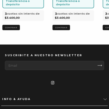
Transferencia o
Transferencia o
T
depósito
depósito
d
3
3
3
cuotas sin interés de
cuotas sin interés de
c
$3.400,00
$3.400,00
$3
SUSCRIBITE A NUESTRO NEWSLETTER
INFO & AYUDA