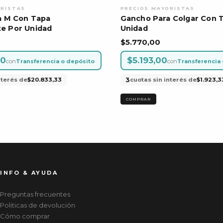
ca M Con Tapa
Gancho Para Colgar Con T
e Por Unidad
Unidad
$5.770,00
00
$5.193,00
con
Transferencia o depósito
con
Transferencia
3
nterés de
$20.833,33
cuotas sin interés de
$1.923,3
INFO & AYUDA
Preguntas frecuentes
Politicas de devolución
Cómo comprar