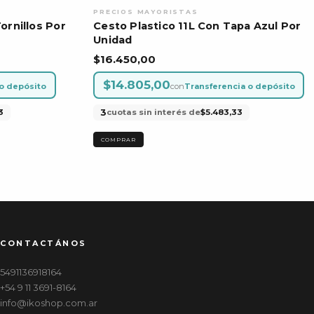
ornillos Por
Cesto Plastico 11L Con Tapa Azul Por
Unidad
$16.450,00
$14.805,00
 o depósito
con
Transferencia o depósito
3
3
cuotas sin interés de
$5.483,33
CONTACTÁNOS
5491136918164
+54 9 11 3691-8164
info@ikoshop.com.ar