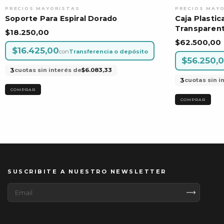
Soporte Para Espiral Dorado
Caja Plasti
Transparent
$18.250,00
$62.500,00
$16.425,00
con
Transferencia o depósito
$56.250,
3
cuotas sin interés de
$6.083,33
3
cuotas sin i
SUSCRIBITE A NUESTRO NEWSLETTER