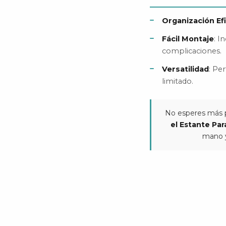
Organización Ef
Fácil Montaje
: I
complicaciones.
Versatilidad
: Pe
limitado.
No esperes más p
el Estante Pa
mano y