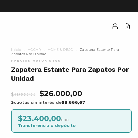
0
Inicio
.
HOGAR
.
HOME & DECO
.
Zapatera Estante Para
Zapatos Por Unidad
Zapatera Estante Para Zapatos Por
Unidad
$26.000,00
$31.000,00
3
cuotas sin interés de
$8.666,67
$23.400,00
con
Transferencia o depósito