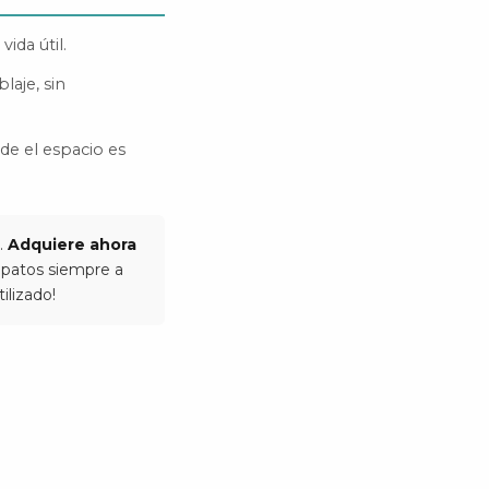
ida útil.
laje, sin
nde el espacio es
.
Adquiere ahora
apatos siempre a
ilizado!