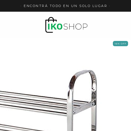
· ENCONTRÁ TODO EN UN SOLO LUGAR ·
16
%
OFF